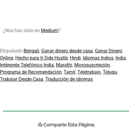
¿Nos has visto en
Medium
?
Etiquetado
Bengali
,
Ganar dinero desde casa
,
Ganar Dinero
Online
,
Hecho para ti Side Hustle
,
Hindi
,
Idiomas Indios
,
India
,
Intérprete Telefónico India
,
Marathi
,
Microsuscripción
,
Programa de Recomendación
,
Tamil
,
Teletrabajo
,
Telugu
,
Trabajar Desde Casa
,
Traducción de idiomas
📤 Comparte Esta Página: