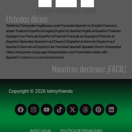
Ustedes dicen:
Telefonla Türkçeden İngilizceye çeviri
Translate Spanish to English
Fransızca
arayın
Traducir Español al Inglés
English to Spanish
Inglés al Español
Traduire
Espagnol au Français
Español al Francés
Français au Espagnol
Francés al
Español
Übersetze Spanisch auf Deutsch
Español al Alemán
Deutsch auf
Spanisch
Alemán al Español
Live Translate Spanish Speaker Zoom Interpreter
Video Interpreter Language Interpretation and Translation Help with
Spanish
Позвоните на английском языке
Nosotros decimos: ¡FÁCIL!
Manage Consent
Copyright © 2026 telmyfriends
To provide the best experiences, we use technologies like cookies to store
and/or access device information. Consenting to these technologies will
allow us to process data such as browsing behaviour or unique IDs on this
site. Not consenting or withdrawing consent, may adversely affect certain
features and functions.
AVISO LEGAL
POLÍTICA DE PRIVACIDAD
ACEPTAR