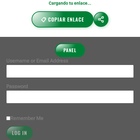
https://telmyfriends.com/es/telmyfriends-llama-a-india/
📋 COPIAR ENLACE
PANEL
Username or Email Address
Password
Remember Me