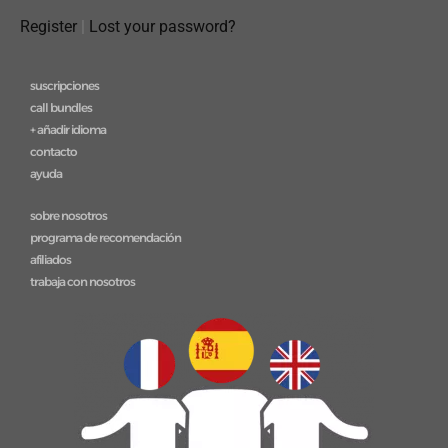
Register
|
Lost your password?
suscripciones
call bundles
+ añadir idioma
contacto
ayuda
sobre nosotros
programa de recomendación
afiliados
trabaja con nosotros