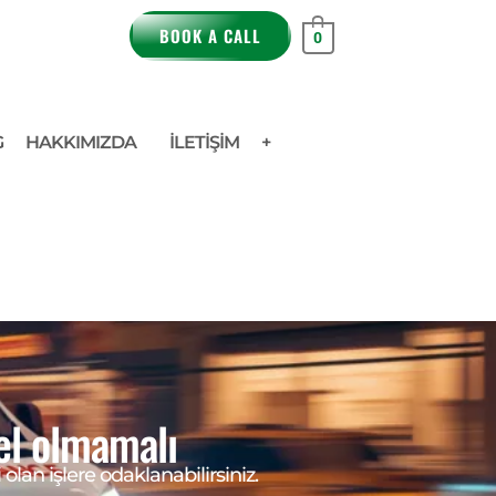
BOOK A CALL
0
HAKKIMIZDA
İLETIŞIM
+
gel olmamalı
olan işlere odaklanabilirsiniz.