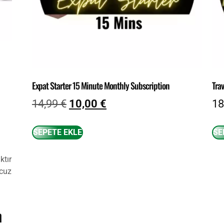
Expat Starter 15 Minute Monthly Subscription
Tra
14,99
€
10,00
€
18
SEPETE EKLE
SE
ktır
ucuz
n