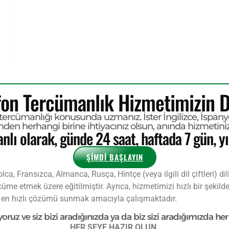
fon Tercümanlık Hizmetimizin Di
tercümanlığı konusunda uzmanız. İster İngilizce, İspanyo
inden herhangi birine ihtiyacınız olsun, anında hizmetini
lı olarak, günde 24 saat, haftada 7 gün, y
ŞİMDİ BAŞLAYIN
ca, Fransızca, Almanca, Rusça, Hintçe (veya ilgili dil çiftleri) d
ercüme etmek üzere eğitilmiştir. Ayrıca, hizmetimizi hızlı bir şek
en hızlı çözümü sunmak amacıyla çalışmaktadır.
uz ve siz bizi aradığınızda ya da biz sizi aradığımızda her 
HER ŞEYE HAZIR OLUN.