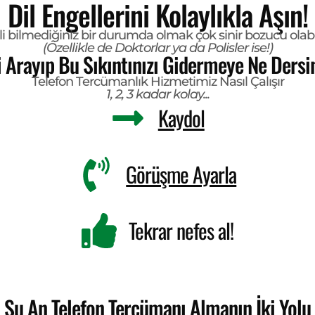
Dil Engellerini Kolaylıkla Aşın!
li bilmediğiniz bir durumda olmak çok sinir bozucu olabil
(Özellikle de Doktorlar ya da Polisler ise!)
i Arayıp Bu Sıkıntınızı Gidermeye Ne Dersi
Telefon Tercümanlık Hizmetimiz Nasıl Çalışır
1, 2, 3 kadar kolay...
Kaydol
Görüşme Ayarla
Tekrar nefes al!
Şu An Telefon Tercümanı Almanın İki Yolu