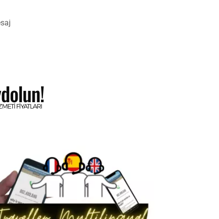
saj
dolun!
METI FIYATLARI