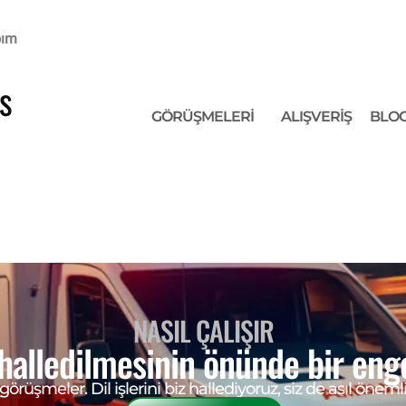
bım
s
GÖRÜŞMELERİ
ALIŞVERIŞ
BLOG
NASIL ÇALIŞIR
n halledilmesinin önünde bir en
üşmeler. Dil işlerini biz hallediyoruz, siz de asıl önemli 