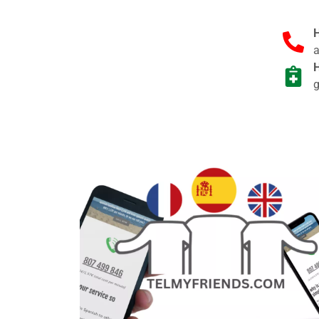
H
a
H
g