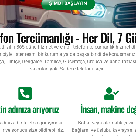
ŞİMDİ BAŞLAYIN
efon Tercümanlığı - Her Dil, 7 G
ti, yılın 365 günü hizmet veren bir telefon tercümanlık hizmetidi
sahibiyle, ister resmi bir kurumla ya da başka bir dilde konuşmanı
sça, Hintçe, Bengalce, Tamilce, Güceratça, Urduca ve daha fazla
salonları yok. Sadece telefonu açın.
zin adınıza arıyoruz
İnsan, makine değ
 adınıza bir telefon görüşmesi
Botlar veya otomatik çeviri
ir ve sonucu size bildirebiliriz.
Bağlamı ve üslubu kavrayan, ak