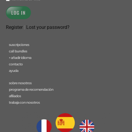
Register
|
Lost your password?
suscripciones
call bundles
+ añadir idioma
contacto
ayuda
sobre nosotros
programa de recomendación
afiliados
trabaja con nosotros