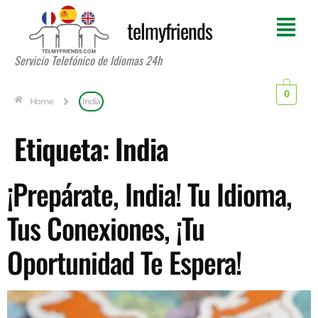
telmyfriends
Servicio Telefónico de Idiomas 24h
0
Home
India
Etiqueta:
India
¡Prepárate, India! Tu Idioma,
Tus Conexiones, ¡Tu
Oportunidad Te Espera!