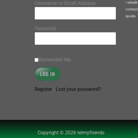
+ añadir
Username or Email Address
contac
ayuda
Password
Remember Me
Register
|
Lost your password?
Copyright © 2026 telmyfriends