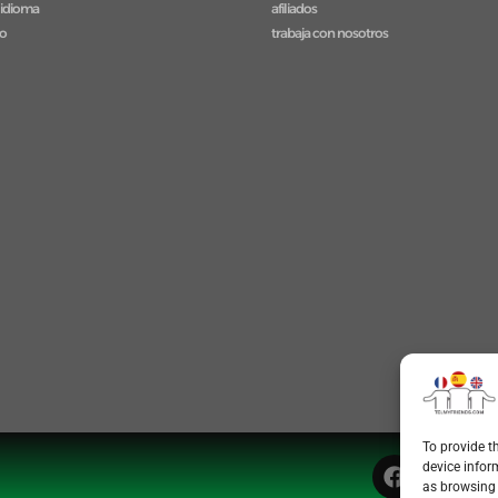
 idioma
afiliados
to
trabaja con nosotros
To provide t
device infor
as browsing 