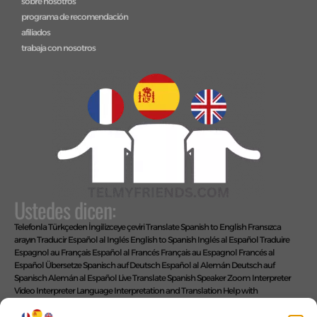
sobre nosotros
programa de recomendación
afiliados
trabaja con nosotros
Ustedes dicen:
Telefonla Türkçeden İngilizceye çeviri
Translate Spanish to English
Fransızca
arayın
Traducir Español al Inglés
English to Spanish
Inglés al Español
Traduire
Espagnol au Français
Español al Francés
Français au Espagnol
Francés al
Español
Übersetze Spanisch auf Deutsch
Español al Alemán
Deutsch auf
Spanisch
Alemán al Español
Live Translate Spanish Speaker Zoom Interpreter
Video Interpreter Language Interpretation and Translation Help with
Spanish
Позвоните на английском языке