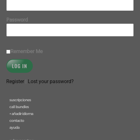
Password
Remember Me
Register
|
Lost your password?
suscripciones
call bundles
+ añadir idioma
contacto
ayuda