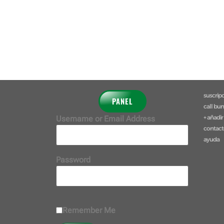
suscrip
PANEL
call bu
+ añadir
Username or Email Address
contac
ayuda
Password
Remember Me