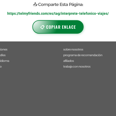
📤 Comparte Esta Página:
https://telmyfriends.com/es/tag/interprete-telefonico-viajes/
📋 COPIAR ENLACE
ciones
sobre nosotros
ndles
programa de recomendación
 idioma
afiliados
to
trabaja con nosotros