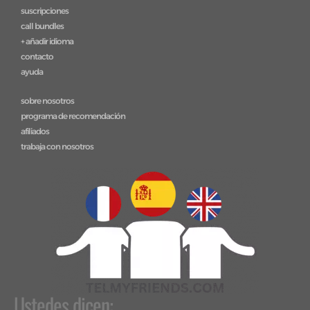
suscripciones
call bundles
+ añadir idioma
contacto
ayuda
sobre nosotros
programa de recomendación
afiliados
trabaja con nosotros
Ustedes dicen: