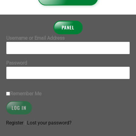
PANEL
Username or Email Address
Password
Remember Me
Register
|
Lost your password?