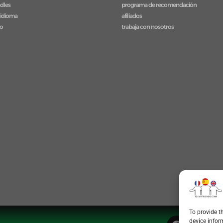
ndles
programa de recomendación
 idioma
afiliados
to
trabaja con nosotros
To provide t
device infor