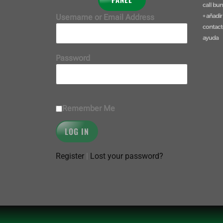
call bu
+ añadir
Username or Email Address
contac
ayuda
Password
Remember Me
Register
|
Lost your password?