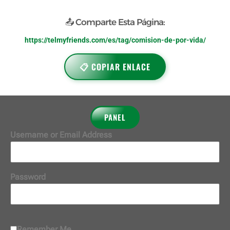
📤 Comparte Esta Página:
https://telmyfriends.com/es/tag/comision-de-por-vida/
📋 COPIAR ENLACE
PANEL
Username or Email Address
Password
Remember Me