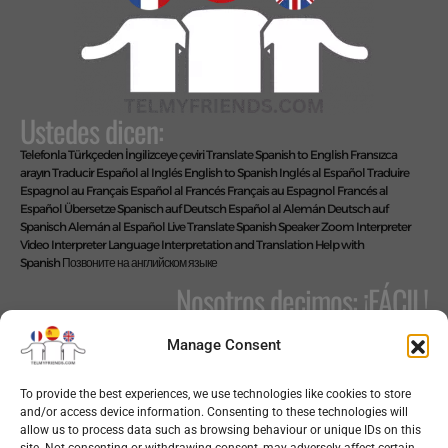
Ustedes dicen:
Telefonla Türkçeden İngilizceye çeviri
Translate Spanish to English
Fransızca
arayın
Traducir Español al Inglés
English to Spanish
Inglés al Español
Traduire
Espagnol au Français
Español al Francés
Français au Espagnol
Francés al
Español
Übersetze Spanisch auf Deutsch
Español al Alemán
Deutsch auf
Spanisch
Alemán al Español
Live Translate Spanish Speaker Zoom Interpreter
Video Interpreter Language Interpretation and Translation Help with
Spanish
Позвоните на английском языке
Nosotros decimos: ¡FÁCIL!
Manage Consent
Copyright © 2026 telmyfriends
To provide the best experiences, we use technologies like cookies to store
and/or access device information. Consenting to these technologies will
allow us to process data such as browsing behaviour or unique IDs on this
site. Not consenting or withdrawing consent, may adversely affect certain