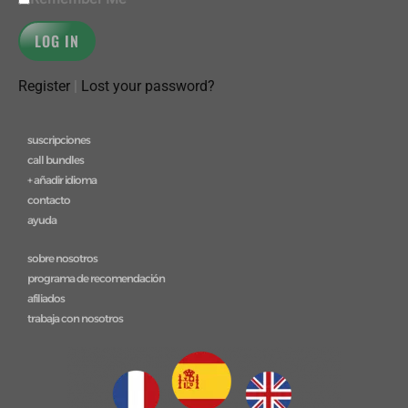
Register
|
Lost your password?
suscripciones
call bundles
+ añadir idioma
contacto
ayuda
sobre nosotros
programa de recomendación
afiliados
trabaja con nosotros