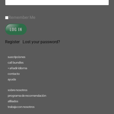
Remember Me
Register
|
Lost your password?
suscripciones
call bundles
+ añadir idioma
contacto
ayuda
sobre nosotros
programa de recomendación
afiliados
trabaja con nosotros