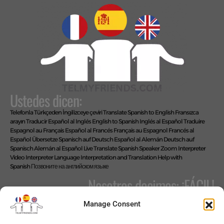
Ustedes dicen:
Telefonla Türkçeden İngilizceye çeviri
Translate Spanish to English
Fransızca
arayın
Traducir Español al Inglés
English to Spanish
Inglés al Español
Traduire
Espagnol au Français
Español al Francés
Français au Espagnol
Francés al
Español
Übersetze Spanisch auf Deutsch
Español al Alemán
Deutsch auf
Spanisch
Alemán al Español
Live Translate Spanish Speaker Zoom Interpreter
Video Interpreter Language Interpretation and Translation Help with
Spanish
Позвоните на английском языке
Nosotros decimos: ¡FÁCIL!
Manage Consent
Copyright © 2026 telmyfriends