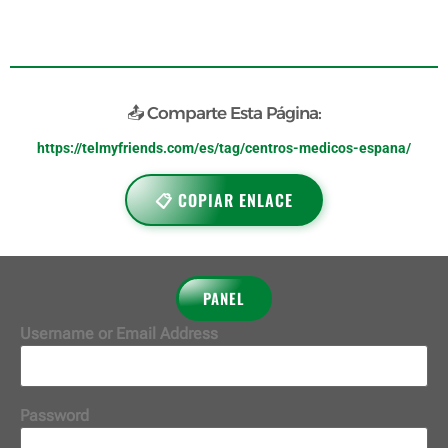
📤 Comparte Esta Página:
https://telmyfriends.com/es/tag/centros-medicos-espana/
📋 COPIAR ENLACE
PANEL
Username or Email Address
Password