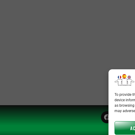
To provide t
device infor
as browsing 
may adversel
A