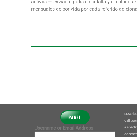
activos — enviada gratis en la talla y el color qu
mensuales de por vida por cada referido adiciona
suscrip
PANEL
call bu
+ añadir
Username or Email Address
contac