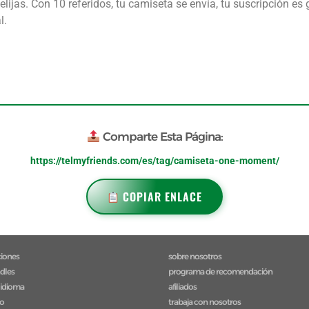
e elijas. Con 10 referidos, tu camiseta se envía, tu suscripción 
l.
Comparte Esta Página:
https://telmyfriends.com/es/tag/camiseta-one-moment/
COPIAR ENLACE
ciones
sobre nosotros
ndles
programa de recomendación
 idioma
afiliados
to
trabaja con nosotros