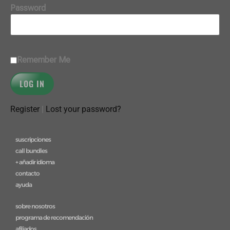
Password
Remember Me
Register
|
Lost your password?
suscripciones
call bundles
+ añadir idioma
contacto
ayuda
sobre nosotros
programa de recomendación
afiliados