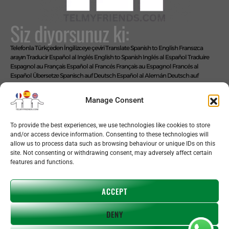
Siz diyorsunuz ki:
Telefonla Türkçeden İngilizceye çeviri
Translate Spanish to English
Fransızca
arayın
Traducir Español al Inglés
English to Spanish
Inglés al Español
Traduire
Espagnol au Français
Español al Francés
Français au Espagnol
Francés al
Español
Übersetze Spanisch auf Deutsch
Español al Alemán
Deutsch auf
Spanisch
Alemán al Español
Live Translate Spanish Speaker Zoom Interpreter
Video Interpreter Language Interpretation and Translation Help with
Manage Consent
Spanish
Позвоните на английском языке
Biz diyoruz ki: ÇOK KOLAY!
To provide the best experiences, we use technologies like cookies to store
and/or access device information. Consenting to these technologies will
allow us to process data such as browsing behaviour or unique IDs on this
site. Not consenting or withdrawing consent, may adversely affect certain
features and functions.
Copyright © 2026 telmyfriends
ACCEPT
DENY