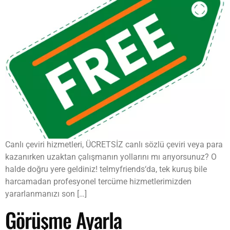
Canlı çeviri hizmetleri, ÜCRETSİZ canlı sözlü çeviri veya para
kazanırken uzaktan çalışmanın yollarını mı arıyorsunuz? O
halde doğru yere geldiniz! telmyfriends‘da, tek kuruş bile
harcamadan profesyonel tercüme hizmetlerimizden
yararlanmanızı son […]
Görüşme Ayarla