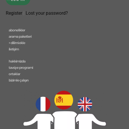
Register
|
Lost your password?
abonelikler
arama paketleri
+ dilimi ekle
iletişim
hakkimizda
tavsiye programi
ortaklar
bizimle çalışın