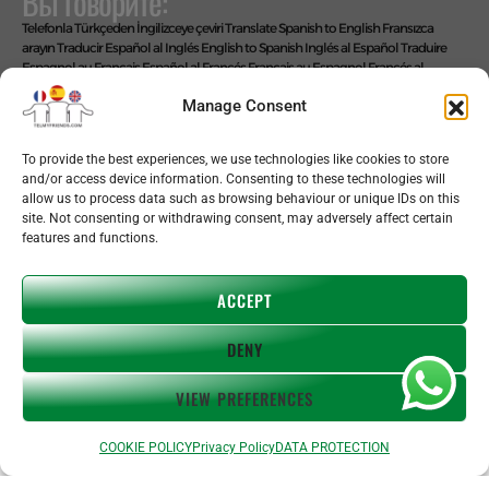
Вы говорите:
Telefonla Türkçeden İngilizceye çeviri
Translate Spanish to English
Fransızca
arayın
Traducir Español al Inglés
English to Spanish
Inglés al Español
Traduire
Espagnol au Français
Español al Francés
Français au Espagnol
Francés al
Español
Übersetze Spanisch auf Deutsch
Español al Alemán
Deutsch auf
Manage Consent
Spanisch
Alemán al Español
Live Translate Spanish Speaker Zoom Interpreter
Video Interpreter Language Interpretation and Translation Help with
Spanish
Позвоните на английском языке
To provide the best experiences, we use technologies like cookies to store
Мы говорим: ЛЕГКО!
and/or access device information. Consenting to these technologies will
allow us to process data such as browsing behaviour or unique IDs on this
site. Not consenting or withdrawing consent, may adversely affect certain
features and functions.
Copyright © 2026 telmyfriends
ACCEPT
DENY
VIEW PREFERENCES
ПОЛИТИКА
COOKIE POLICY
Privacy Policy
DATA PROTECTION
Оптимизировано Серафинит - Акселератор
Включает высокую скорость сайта, чтобы быть привлекательным для