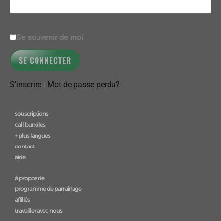
Se souvenir de moi
S'inscrire
|
Mot de passe perdu?
souscriptions
call bundles
+ plus langues
contact
aide
à propos de
programme de parrainage
affiliés
travailler avec nous