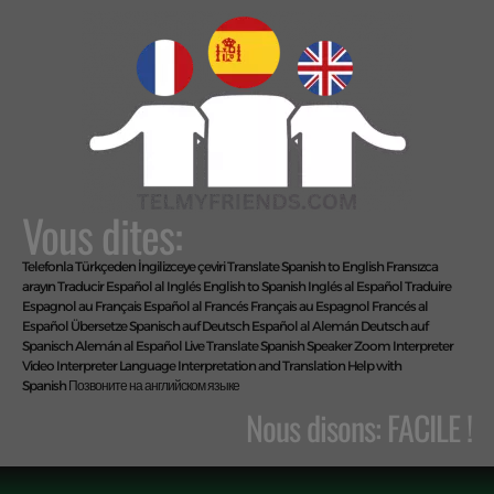
Vous dites:
Telefonla Türkçeden İngilizceye çeviri
Translate Spanish to English
Fransızca
arayın
Traducir Español al Inglés
English to Spanish
Inglés al Español
Traduire
Espagnol au Français
Español al Francés
Français au Espagnol
Francés al
Español
Übersetze Spanisch auf Deutsch
Español al Alemán
Deutsch auf
Spanisch
Alemán al Español
Live Translate Spanish Speaker Zoom Interpreter
Video Interpreter Language Interpretation and Translation Help with
Spanish
Позвоните на английском языке
Nous disons: FACILE !