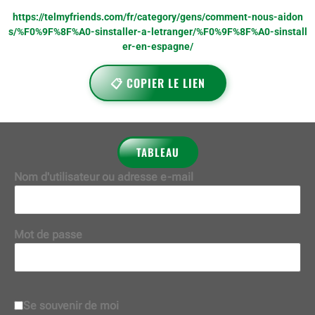
https://telmyfriends.com/fr/category/gens/comment-nous-aidon
s/%F0%9F%8F%A0-sinstaller-a-letranger/%F0%9F%8F%A0-sinstall
er-en-espagne/
📋 COPIER LE LIEN
TABLEAU
Nom d'utilisateur ou adresse e-mail
Mot de passe
Se souvenir de moi