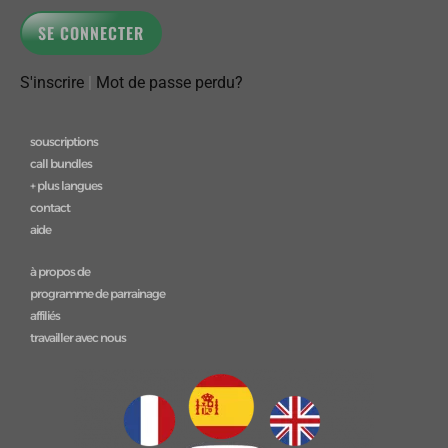
S'inscrire
|
Mot de passe perdu?
souscriptions
call bundles
+ plus langues
contact
aide
à propos de
programme de parrainage
affiliés
travailler avec nous