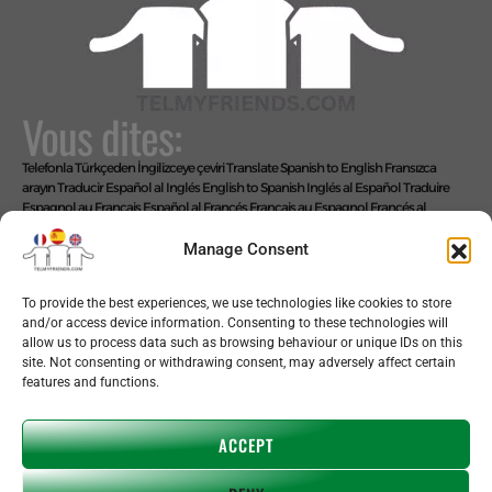
Vous dites:
Telefonla Türkçeden İngilizceye çeviri
Translate Spanish to English
Fransızca
arayın
Traducir Español al Inglés
English to Spanish
Inglés al Español
Traduire
Espagnol au Français
Español al Francés
Français au Espagnol
Francés al
Español
Übersetze Spanisch auf Deutsch
Español al Alemán
Deutsch auf
Spanisch
Alemán al Español
Live Translate Spanish Speaker Zoom Interpreter
Manage Consent
Video Interpreter Language Interpretation and Translation Help with
Spanish
Позвоните на английском языке
To provide the best experiences, we use technologies like cookies to store
Nous disons: FACILE !
and/or access device information. Consenting to these technologies will
allow us to process data such as browsing behaviour or unique IDs on this
site. Not consenting or withdrawing consent, may adversely affect certain
features and functions.
Copyright © 2026 telmyfriends
ACCEPT