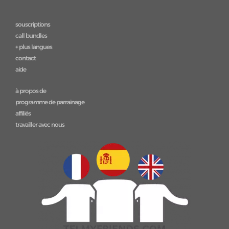
souscriptions
call bundles
+ plus langues
contact
aide
à propos de
programme de parrainage
affiliés
travailler avec nous