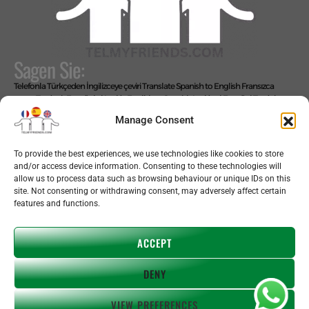
Sagen Sie:
Telefonla Türkçeden İngilizceye çeviri
Translate Spanish to English
Fransızca
arayın
Traducir Español al Inglés
English to Spanish
Inglés al Español
Traduire
Espagnol au Français
Español al Francés
Français au Espagnol
Francés al
Manage Consent
Español
Übersetze Spanisch auf Deutsch
Español al Alemán
Deutsch auf
Spanisch
Alemán al Español
Live Translate Spanish Speaker Zoom Interpreter
Video Interpreter Language Interpretation and Translation Help with
To provide the best experiences, we use technologies like cookies to store
Spanish
Позвоните на английском языке
and/or access device information. Consenting to these technologies will
Wir sagen: EINFACH!
allow us to process data such as browsing behaviour or unique IDs on this
site. Not consenting or withdrawing consent, may adversely affect certain
features and functions.
Copyright © 2026 telmyfriends
ACCEPT
DENY
VIEW PREFERENCES