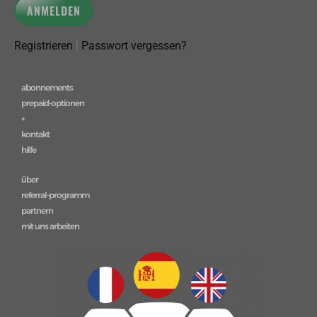
Registrieren
|
Passwort vergessen?
abonnements
prepaid-optionen
+
kontakt
hilfe
über
referral-programm
partnern
mit uns arbeiten