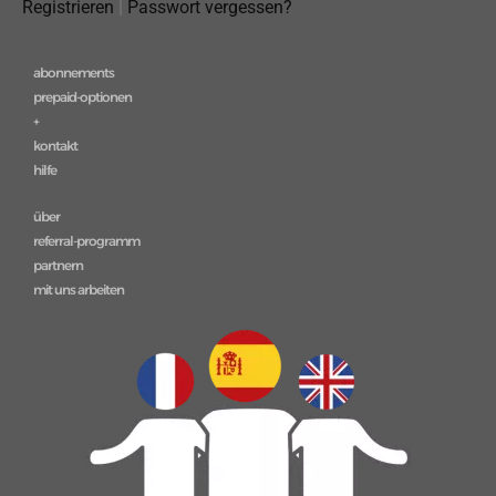
Registrieren
|
Passwort vergessen?
abonnements
prepaid-optionen
+
kontakt
hilfe
über
referral-programm
partnern
mit uns arbeiten