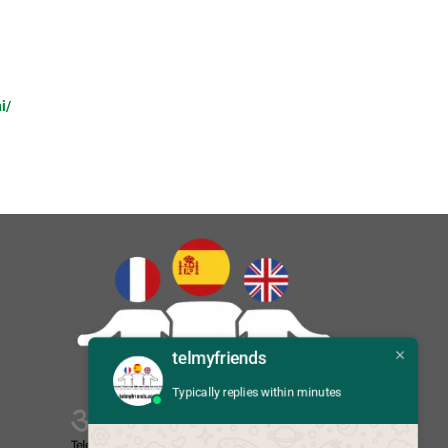
i/
telmyfriends
Typically replies within minutes
आप बताओ:
Telefonla Türkçeden İngilizceye çeviri
Translate